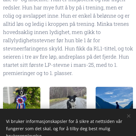
redsler. Hun har mye futt å by på i trening, men er
rolig og avslappet inne. Hun er enkel å belønne og er
alltid løs og ledig i kroppen på trening. Minka trenes
hovedsaklig innen lydighet, men gikk to
rallylydighetsstevner før hun ble 1 år for
stevneerfaringens skyld. Hun fikk da RL1-tittel, og tok
seieren i tre av fire løp, andreplass på det fjerde. Hun
startet sitt første LP-stevne i mars-25, med to 1.
premieringer og to 1. plasser.
Vi bruker informasjonskapsler for å sikre at nettsiden vår
fungerer som det skal, og for å tilby deg best mulig
brukeropplevelse.