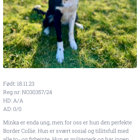
Født: 18.11.23
Reg.nr: NO30357/24
HD: A/A
AD: 0/0
Minka er enda ung, men for oss er hun den perfekte
Border Collie. Hun er svært sosial og tillitsfull med
alle to- og firbeinte. Hun er miljøsterk og har ingen